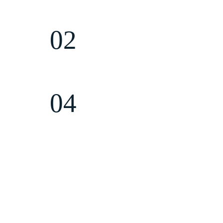
02
Мы придерживаемся
нное
концепции
Рerformance-
ex
маркетинга
04
ольных
Офисы в
Волгограде,
ей России
Севастополе, Уфе и Нур-
Султане
е
Вывели в ТОП