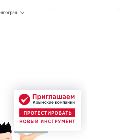
Заказать звонок
Узнат
лгоград
, контекстная
е и эффективные
а клиента
а клиентов и их удержания, а так же
ью повышения эффективности. Наш
их клиентов по доступным ценам.