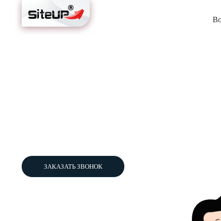
8-978 201 78 26
Во
пн-пт с 10:00 до 18:00
Создание, продвижение сайтов
реклама и другие
современны
решения
для развития бизнес
Performance маркетинг для обеспечения стабильного поток
инструменты для автоматизации бизнес-процессов с цел
опыт позволяет предлагать оптимальные решения для наш
ЗАКАЗАТЬ ЗВОНОК