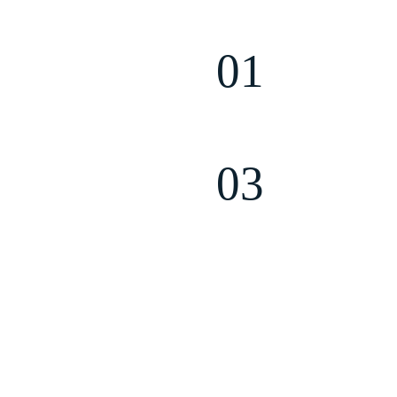
01
Студия SiteUP -
ИЯ SITEUP БЫЛА
сертифицирова
АНА В 2014 ГОДУ, И
агентство
Yand
АННЫЙ МОМЕНТ
 ИЗ ВЕДУЩИХ ВЕБ
03
ИЙ В РЕГИОНЕ
Более 1500 дов
клиентов по
вс
удии SITEUP:
Создано
В нашей команд